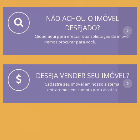
NÃO ACHOU O IMÓVEL
DESEJADO?
Clique aqui para efetuar sua solicitação de imóvel.
Iremos procurar para você.
DESEJA VENDER SEU IMÓVEL?
Cadastre seu imóvel em nosso sistema,
entraremos em contato para ativá-lo.