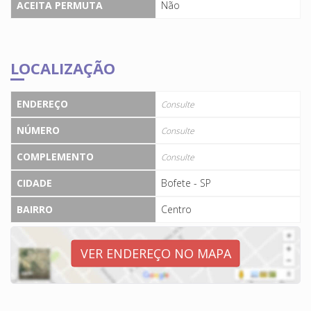
ACEITA PERMUTA
Não
LOCALIZAÇÃO
ENDEREÇO
Consulte
NÚMERO
Consulte
COMPLEMENTO
Consulte
CIDADE
Bofete - SP
BAIRRO
Centro
VER ENDEREÇO NO MAPA