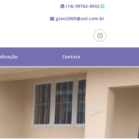
(14) 99762-6502
giani2005@uol.com.br
alização
Contato