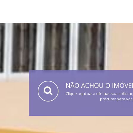
NÃO ACHOU O IMÓVEL
Clique aqui para efetuar sua solicita
procurar para voc