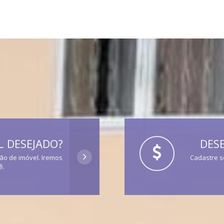
 DESEJADO?
DESE
ção de imóvel. Iremos
Cadastre s
ê.