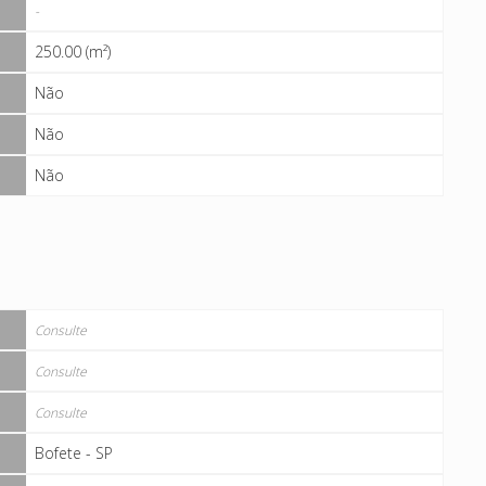
-
250.00 (m²)
Não
Não
Não
Consulte
Consulte
Consulte
Bofete - SP