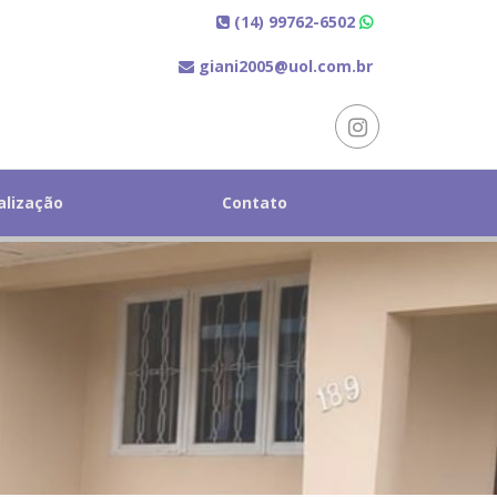
(14) 99762-6502
giani2005@uol.com.br
alização
Contato