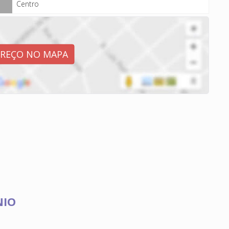
Centro
EREÇO NO MAPA
NIO