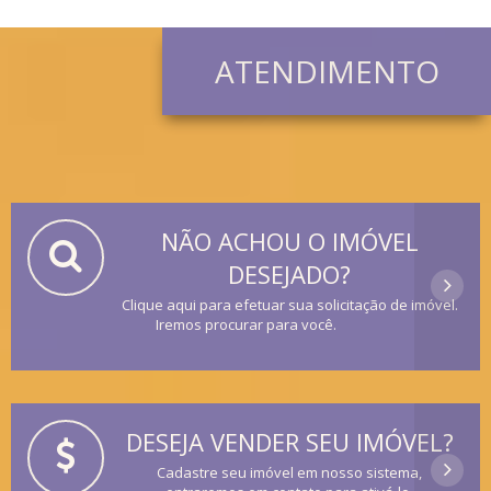
ATENDIMENTO
NÃO ACHOU O IMÓVEL
DESEJADO?
Clique aqui para efetuar sua solicitação de imóvel.
Iremos procurar para você.
DESEJA VENDER SEU IMÓVEL?
Cadastre seu imóvel em nosso sistema,